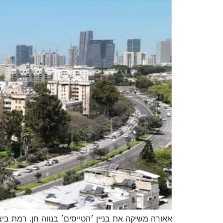
אאורה משיקה את בניין ׳הטייסים׳ בנווה חן. רמת ביצ