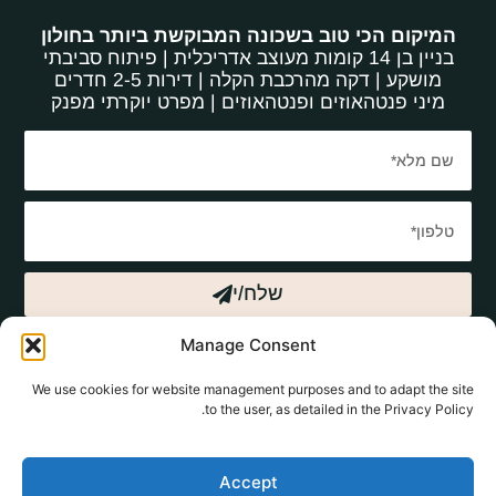
המיקום הכי טוב בשכונה המבוקשת ביותר בחולון
בניין בן 14 קומות מעוצב אדריכלית | פיתוח סביבתי
מושקע | דקה מהרכבת הקלה | דירות 2-5 חדרים
מיני פנטהאוזים ופנטהאוזים | מפרט יוקרתי מפנק
שלח/י
הנני מאשר/ת קבלת דברי פרסום על פרויקטים ומבצעים בעתיד
Manage Consent
באמצעות SMS או במייל וזאת גם אם נרשמתי למאגר "אל תתקשרו אלי"
של הרשות להגנת הצרכן. כפוף לתנאי החברה ט.ל.ח
We use cookies for website management purposes and to adapt the site
to the user, as detailed in the Privacy Policy.
Accept