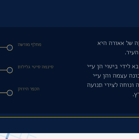
 של אאורה היא
מחלף מורשה
העיר.
א לידי ביטוי הן ע״י
סינמה סיטי גלילות
נה עצמה והן ע״י
 ונוחה לצירי תנועה
הכפר הירוק
ץ.