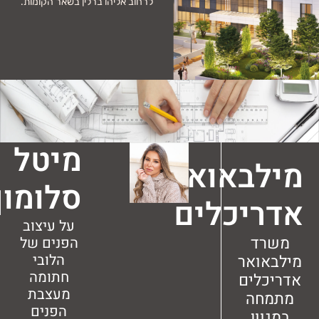
לרחוב אליהו ברלין בשאר הקומות.
מיטל
באואר
סלומון
יכלים
על עיצוב
ד
הפנים של
הלובי
ואר
חתומה
לים
מעצבת
חה
הפנים
ון