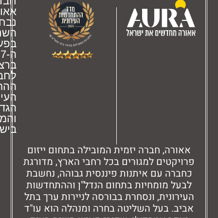
חברת
אאורה
נבחרה
השנה
בפעם
ה-7
ברציפות
לחברת
ההתחדשות
העירונית
הגדולה
והמובילה
בישראל!
ורה, חברה יזמית המובילה בתחום ייזום
יקטים למגורים בכל רחבי הארץ, מדורגת
ברה עם איתנות פיננסית גבוהה, נחשבת
על מומחיות בתחום הנדל"ן וההתחדשות
רונית, ונסחרת בבורסה לניירות ערך בתל
ב. בעל השליטה בחרה ומנהלה הוא עו"ד