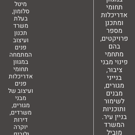
מיטל
מי
סלומון,
לות
בעלת
נן
משרד
ר
תכנון
טים,
ועיצוב
ם
פנים
מי
המתמחה
מבני
במגוון
תחומי
ר,
אדריכלות
ני
פנים
ים,
ועיצוב של
ים
מבני
ור
מגורים,
יות
משרדים,
עיר.
דירות
רד
יוקרה
יל
ולובים.