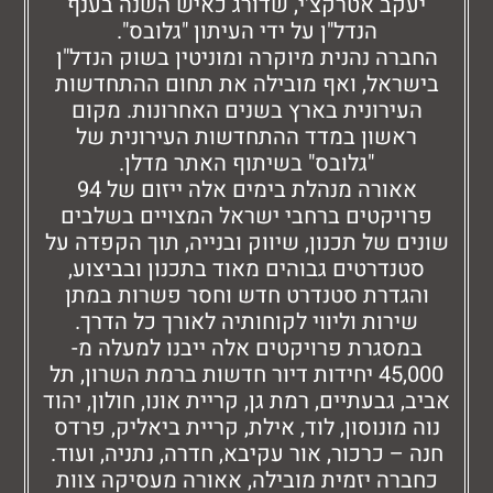
קב אטרקצ'י, שדורג כאיש השנה בענף
הנדל"ן על ידי העיתון "גלובס".
רה נהנית מיוקרה ומוניטין בשוק הנדל"ן
ראל, ואף מובילה את תחום ההתחדשות
עירונית בארץ בשנים האחרונות. מקום
אשון במדד ההתחדשות העירונית של
"גלובס" בשיתוף האתר מדלן.
אאורה מנהלת בימים אלה ייזום של 94
ויקטים ברחבי ישראל המצויים בשלבים
ם של תכנון, שיווק ובנייה, תוך הקפדה על
נדרטים גבוהים מאוד בתכנון ובביצוע,
גדרת סטנדרט חדש וחסר פשרות במתן
ירות וליווי לקוחותיה לאורך כל הדרך.
מסגרת פרויקטים אלה ייבנו למעלה מ-
45,000 יחידות דיור חדשות ברמת השרון, תל
 גבעתיים, רמת גן, קריית אונו, חולון, יהוד
 מונוסון, לוד, אילת, קריית ביאליק, פרדס
– כרכור, אור עקיבא, חדרה, נתניה, ועוד.
רה יזמית מובילה, אאורה מעסיקה צוות