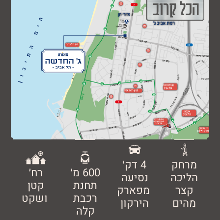
חק
4 דק׳
600 מ׳
רח׳
כה
נסיעה
תחנת
קטן
ר
מפארק
רכבת
ושקט
ים
הירקון
קלה