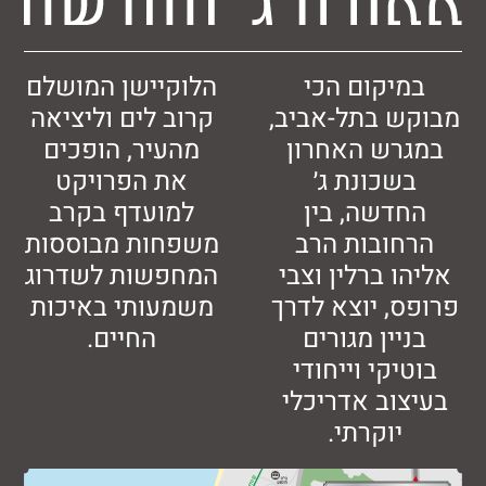
יקום הכי
הלוקיישן המושלם
 בתל-אביב,
קרוב לים וליציאה
רש האחרון
מהעיר, הופכים
שכונת ג׳
את הפרויקט
דשה, בין
למועדף בקרב
ובות הרב
משפחות מבוססות
ו ברלין וצבי
המחפשות לשדרוג
, יוצא לדרך
משמעותי באיכות
יין מגורים
החיים.
יקי וייחודי
וב אדריכלי
יוקרתי.