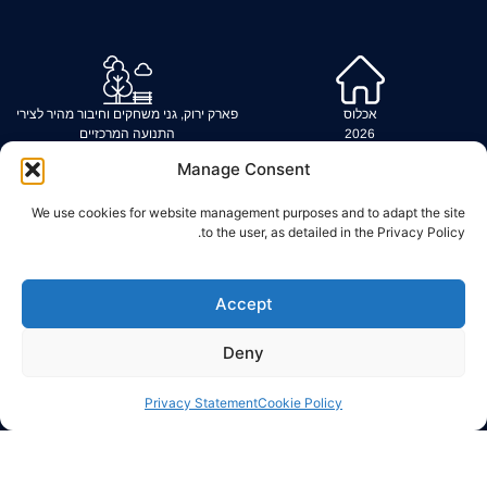
אכלוס
פארק ירוק, גני משחקים וחיבור מהיר לצירי
2026
התנועה המרכזיים
Manage Consent
קרבה לכלל
לגור בשכונה מבוקשת ומתפתחת: בתי קפה,
We use cookies for website management purposes and to adapt the site
השירותים הקהילתיים
מסעדות, חנויות ועוד
to the user, as detailed in the Privacy Policy.
לפרטים וקביעת פגישה
Accept
Deny
Privacy Statement
Cookie Policy
הנני מאשר/ת קבלת דברי פרסום על פרויקטים ומבצעים בעתיד
באמצעות SMS או במייל וזאת גם אם נרשמתי למאגר "אל
תתקשרו אלי" של הרשות להגנת הצרכן. כפוף לתנאי החברה ט.ל.ח