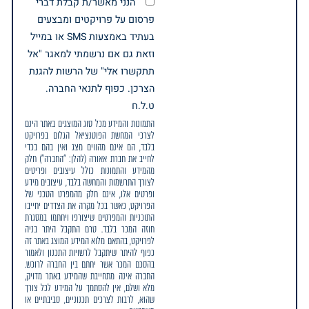
הנני מאשר/ת קבלת דברי
פרסום על פרויקטים ומבצעים
בעתיד באמצעות SMS או במייל
וזאת גם אם נרשמתי למאגר "אל
תתקשרו אלי" של הרשות להגנת
הצרכן. כפוף לתנאי החברה.
ט.ל.ח
התמונות והמידע מכל סוג המוצגים באתר הינם
לצרכי המחשת הפוטנציאל הגלום בפרויקט
בלבד, הם אינם מהווים מצג ואין בהם בכדי
לחייב את חברת אאורה (להלן: "החברה") חלק
מהמידע והתמונות כולל עיצובים ופריטים
לצורך התרשמות והמחשה בלבד, עיצובים מידע
ופרטים אלו, אינם חלק מהמפרט הטכני של
הפרויקט, כאשר בכל מקרה את הצדדים יחייבו
התוכניות והמפרטים שיצורפו ויחתמו במסגרת
חוזה המכר בלבד. טרם התקבל היתר בניה
לפרויקט, בהתאם מלוא המידע המוצג באתר זה
כפוף להיתר שיתקבל לרשויות התכנון ולאמור
בהסכם המכר אשר יחתם בין החברה לרוכש.
החברה אינה מתחייבת שהמידע באתר מדויק,
מלא ושלם, אין להסתמך על המידע לכל צורך
שהוא, לרבות לצרכים תכנוניים, סביבתיים או