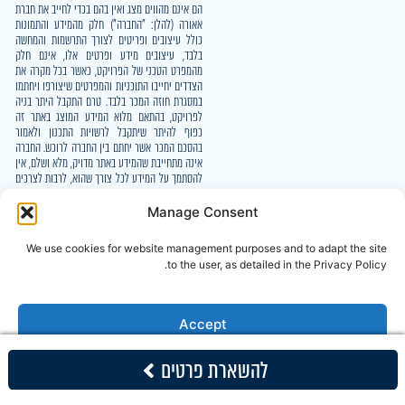
הם אינם מהווים מצג ואין בהם בכדי לחייב את חברת
אאורה (להלן: "החברה") חלק מהמידע והתמונות
כולל עיצובים ופריטים לצורך התרשמות והמחשה
בלבד, עיצובים מידע ופרטים אלו, אינם חלק
מהמפרט הטכני של הפרויקט, כאשר בכל מקרה את
הצדדים יחייבו התוכניות והמפרטים שיצורפו ויחתמו
במסגרת חוזה המכר בלבד. טרם התקבל היתר בניה
לפרויקט, בהתאם מלוא המידע המוצג באתר זה
כפוף להיתר שיתקבל לרשויות התכנון ולאמור
בהסכם המכר אשר יחתם בין החברה לרוכש. החברה
אינה מתחייבת שהמידע באתר מדויק, מלא ושלם, אין
להסתמך על המידע לכל צורך שהוא, לרבות לצרכים
תכנוניים, סביבתיים או משפטיים.
Manage Consent
We use cookies for website management purposes and to adapt the site
to the user, as detailed in the Privacy Policy.
Accept
להשארת פרטים
Deny