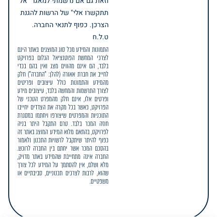
וזאת גם אם נרשמתי למאגר "אל
תתקשרו אלי" של הרשות להגנת
הצרכן. כפוף לתנאי החברה.
ט.ל.ח
התמונות והמידע מכל סוג המוצגים באתר הינם
לצרכי המחשת הפוטנציאל הגלום בפרויקט
בלבד, הם אינם מהווים מצג ואין בהם בכדי
לחייב את חברת אאורה (להלן: "החברה") חלק
מהמידע והתמונות כולל עיצובים ופריטים
לצורך התרשמות והמחשה בלבד, עיצובים מידע
ופרטים אלו, אינם חלק מהמפרט הטכני של
הפרויקט, כאשר בכל מקרה את הצדדים יחייבו
התוכניות והמפרטים שיצורפו ויחתמו במסגרת
חוזה המכר בלבד. טרם התקבל היתר בניה
לפרויקט, בהתאם מלוא המידע המוצג באתר זה
כפוף להיתר שיתקבל לרשויות התכנון ולאמור
בהסכם המכר אשר יחתם בין החברה לרוכש.
החברה אינה מתחייבת שהמידע באתר מדויק,
מלא ושלם, אין להסתמך על המידע לכל צורך
שהוא, לרבות לצרכים תכנוניים, סביבתיים או
משפטיים.