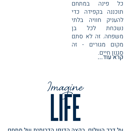
כל פינה במתחם
תוכננה בקפידה כדי
להעניק חוויה בלתי
נשכחת לכל בן
משפחה. זה לא סתם
מקום מגורים - זה
סגנון חיים.
קרא עוד...
לובאי הכניסה בגובה
כפול, מעוצבים עד
הפרט האחרון. גרם
מדרגות פיסולי
שמחבר את הקומות
בכל אחד מהלובאים
למתחם רווחת
הדיירים שיש בו הכל
IN-HOUSE.
על דרך השלום, בקצה הדופן הדרומית של מתחם