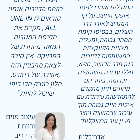
המגדלים אוחדו למסד
רווחת הדיירים אנחנו
אופקי היושב על קו
קוראים לו ONE IN
המגרש לאורך דרך
ALL , מקיים את
השלום, בבסיסו קומת
תפיסת המגורים
מסחר גבוהה, ומעליה
המאוד מיוחדת של
מצויות הפונקציות
הפרויקט. אין סיבה
המשותפות לדיירים
כגון חדר הכושר, ספא,
לצאת מהבניין הזה
חללי עבודה משותפים
,אווירה של ריזורט,
וכדומה. ביחד הם
מלון בוטיק הכי כיפי
מהווים חזון מתקדם
שיכול להיות "
להתחדשות עירונית עם
איכות חיים גבוהה תוך
עירוב שימושים ויוצר
עיצוב פנים
מעין עיר וורטיקלית״
ורווחת
הדיירים
אדריכלית