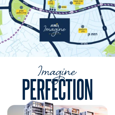
המרכזי המתוכנן I נגישות מיידית למרכזי
התעסוקה I חיי תרבות ופנאי עשירים.
נוף עוצר נשימה
מצפון
: הפארק המרכזי החדש של גבעתיים
מדרום: פנורמה מרהיבה של גוש דן
ממזרח
: זריחות מדהימות מעל העיר
ממערב
: שקיעות קסומות מעל הים
זו ההזדמנות שלכם להיות חלק מהסיפור המרגש
של גבעתיים המתחדשת.
צרו קשר עוד היום וגלו את הבית החדש שלכם
במיקום המושלם.