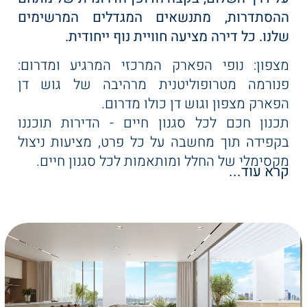
הלאונץ' המעוצב שלנו
ההסתדרות, מתנשאים המגדלים המרשימים
- מתחם יוקרתי
שלנו. כל דירה מציעה חוויית נוף ייחודית.
המשלב אלגנטיות
מצפון: נופי הפארק המרכזי המרגיע ומדרום:
ונוחות. חללי עבודה
פנורמה מטרופוליטנית מרהיבה של גוש דן
משותפים מעוררי
הפארק מצפון וגוש דן כולו מדרום.
השראה, ספרייה
תכנון חכם לכל סגנון חיים - הדירות תוכננו
שקטה ומזמינה, וחדר
בקפידה תוך מחשבה על כל פרט, מציעות ניצול
יין אקסקלוסיבי - הכל
מקסימלי של החלל ומותאמות לכל סגנון חיים.
עוצב בקפידה
קרא עוד...
מגוון אפשרויות מגורים - בקומות העליונות - מיני
עבורכם.
פנטהאוזים מרהיבים ופנטהאוזים יוקרתיים
בריכה חצי אולימפית
שניהם מציעים חוויית מגורים יוצאת דופן עם
מרהיבה עם נוף פתוח
נופים פנורמיים מרהיבים. בקומות המרכזיות -
לאופק, בריכת
דירות מרווחות ומוארות לחיי משפחה נוחים
פעוטות צבעונית
ומפנקים.
ובטוחה, ג'קוזי מפנק
וסאונות מרגיעות.
בקומות התחתונות - דירות קומפקטיות ומעוצבות