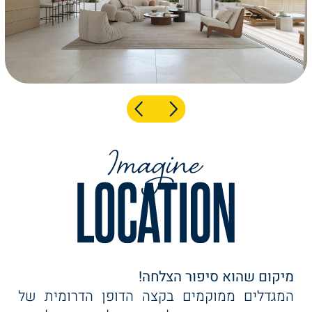
חדר כושר מאובזר
בחוכמה, מושלמות לזוגות צעירים ומשקיעים.
במיטב הציוד החדשני
בואו לגלות את הבית החדש שלכם, במקום בו
וחדרי חוגים מרווחים -
יוקרה פוגשת נוחות.
כל מה שצריך לאורח
חיים בריא ומאוזן.
גן עדן לילדים - מתחם
הילדים שלנו הוא
עולם קסום של
הרפתקאות. פינות
משחק והפעלה
המותאמות לכל גיל -
מפעוטות ועד נוער
משחקייה צבעונית עם
מתקנים חדשניים I
מיקום שהוא סיפור הצלחה!
קיר טיפוס מאתגר
המגדלים ממוקמים בקצה הדופן הדרומית של
לכל הרמותI פוטבול