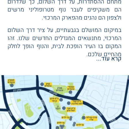
מתחם ההסתדרות, על דרך השלום, כך שלדרום
שולחן לתחרויות
הם משקיפים לעבר נוף מטרופוליני מרשים
משפחתיות I אזור
ולצפון הם נהנים מהפארק המרכזי.
משחקי וידאו מתקדם.
במיקום המושלם בגבעתיים, על ציר דרך השלום
המרכזי, מתנשאים המגדלים החדשים שלנו. זהו
המקום בו העיר הופכת לבית, והנוף הופך לחלק
מהחיים שלכם.
קרא עוד...
למה דווקא כאן?
5 דקות ממרכז תל אביב 2 I דקות מצירי תנועה
מרכזיים I הליכה קצרה ממתחמי הקניות
המובילים I מוקף במוסדות חינוך מצוינים
ותחבורה ציבורית זמינה ונגישה.
כשגבעתיים פוגשת את תל אביב, נוצרת הזדמנות
נדירה ליהנות מכל העולמות.
השקט והקהילתיות של גבעתיים I הקרבה לפארק